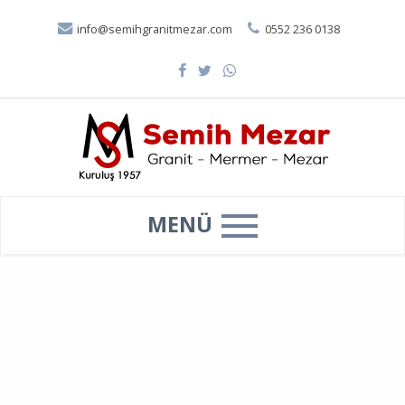
info@semihgranitmezar.com
0552 236 0138
MENÜ