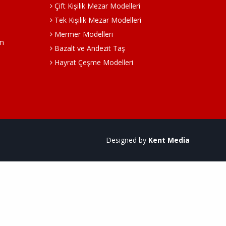
Çift Kişilik Mezar Modelleri
Tek Kişilik Mezar Modelleri
Mermer Modelleri
om
Bazalt ve Andezit Taş
Hayrat Çeşme Modelleri
Designed by
Kent Media