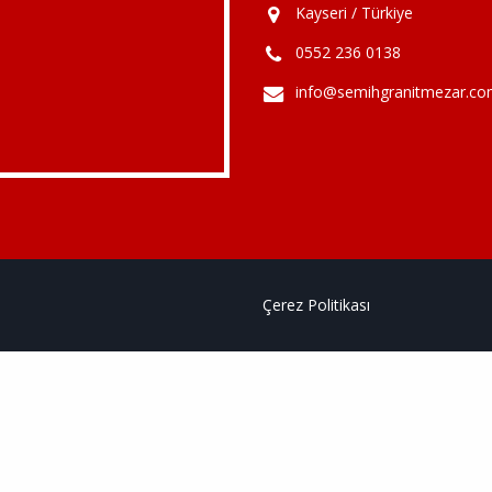
Kayseri / Türkiye
0552 236 0138
info@semihgranitmezar.c
Çerez Politikası