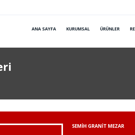
ANA SAYFA
KURUMSAL
ÜRÜNLER
R
ri
SEMIH GRANIT MEZAR