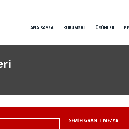
ANA SAYFA
KURUMSAL
ÜRÜNLER
R
ri
SEMIH GRANIT MEZAR