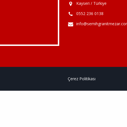
Kayseri / Türkiye
0552 236 0138
info@semihgranitmezar.c
Çerez Politikası