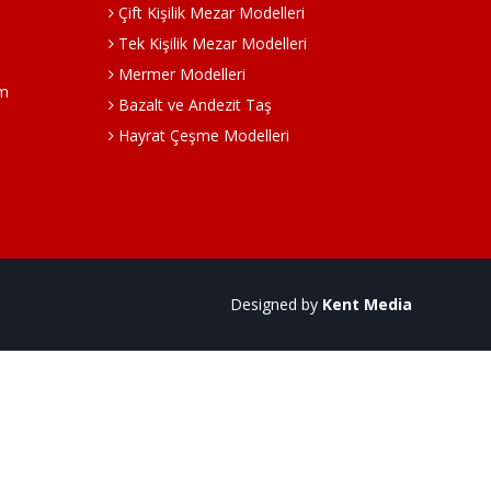
Çift Kişilik Mezar Modelleri
Tek Kişilik Mezar Modelleri
Mermer Modelleri
om
Bazalt ve Andezit Taş
Hayrat Çeşme Modelleri
Designed by
Kent Media