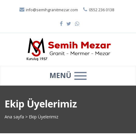
info@semihgranitmezar.com
0552 236 0138
MENÜ
Ekip Üyelerimiz
Ana sayfa
>
Ekip Üyelerimiz