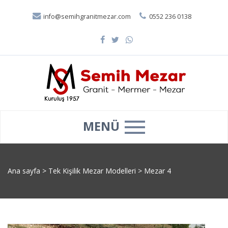
info@semihgranitmezar.com
0552 236 0138
MENÜ
Ana sayfa
>
Tek Kişilik Mezar Modelleri
>
Mezar 4