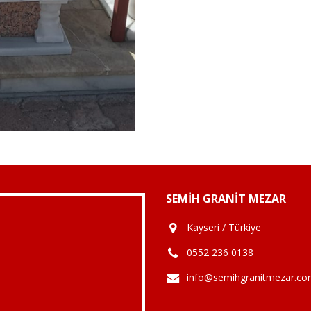
SEMIH GRANIT MEZAR
Kayseri / Türkiye
0552 236 0138
info@semihgranitmezar.c