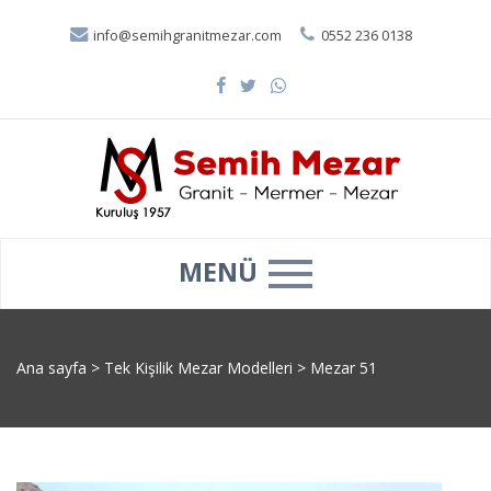
info@semihgranitmezar.com
0552 236 0138
MENÜ
Ana sayfa
>
Tek Kişilik Mezar Modelleri
>
Mezar 51