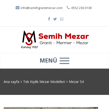
info@semihgranitmezar.com
0552 236 0138
MENÜ
Ana sayfa
>
Tek Kişilik Mezar Modelleri
>
Mezar 54