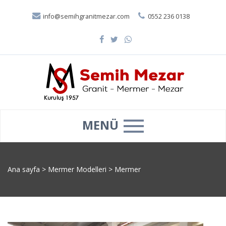
info@semihgranitmezar.com
0552 236 0138
MENÜ
Ana sayfa
>
Mermer Modelleri
>
Mermer