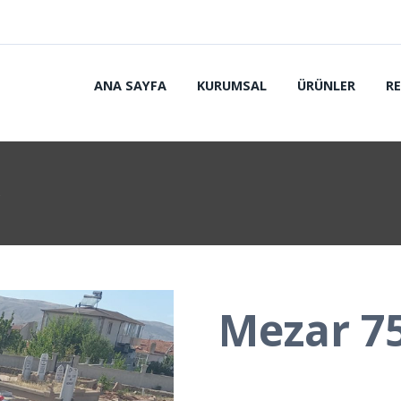
ANA SAYFA
KURUMSAL
ÜRÜNLER
R
5
Mezar 7