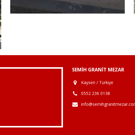
SEMIH GRANIT MEZAR
Kayseri / Türkiye
0552 236 0138
info@semihgranitmezar.c